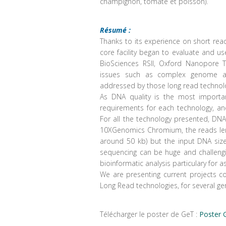
champignon, tomate et poisson).
Résumé :
Thanks to its experience on short rea
core facility began to evaluate and us
BioSciences RSII, Oxford Nanopore
issues such as complex genome ass
addressed by those long read technol
As DNA quality is the most importan
requirements for each technology, an
For all the technology presented, DN
10XGenomics Chromium, the reads leng
around 50 kb) but the input DNA size
sequencing can be huge and challengi
bioinformatic analysis particulary for 
We are presenting current projects c
Long Read technologies, for several ge
Télécharger le poster de GeT :
Poster 