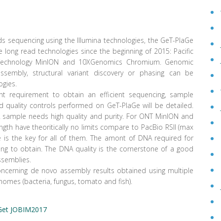
ds sequencing using the Illumina technologies, the GeT-PlaGe
e long read technologies since the beginning of 2015: Pacific
 Technology MinION and 10XGenomics Chromium. Genomic
embly, structural variant discovery or phasing can be
ogies.
t requirement to obtain an efficient sequencing, sample
d quality controls performed on GeT-PlaGe will be detailed.
A sample needs high quality and purity. For ONT MinION and
th have theoritically no limits compare to PacBio RSII (max
 is the key for all of them. The amont of DNA required for
ng to obtain. The DNA quality is the cornerstone of a good
assemblies.
oncerning de novo assembly results obtained using multiple
nomes (bacteria, fungus, tomato and fish).
Get JOBIM2017