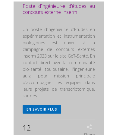
Poste d’ingénieur-e d’études au
concours externe Inserm
Un poste d’Ingénieur.e d’Etudes en
expérimentation et instrumentation
biologiques est ouvert à la
campagne de concours externes
Inserm 2023 sur le site GeT-Santé. En
contact direct avec la communauté
bio-santé toulousaine, l'ingénieur.e
aura pour mission principale
d'accompagner les équipes dans
leurs projets de transcriptomique,
sur des...
EN SAVOIR PLUS
12
Share