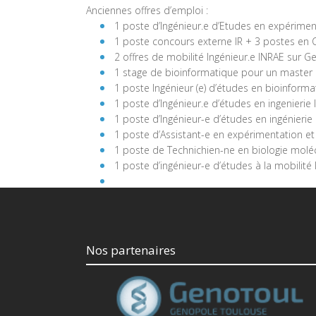
Anciennes offres d’emploi :
1 poste d’Ingénieur.e d’Etudes en
expérimen
1 poste concours externe IR + 3 postes en
2 offres de mobilité Ingénieur.e INRAE sur 
1 stage de bioinformatique pour un master 
1 poste Ingénieur (e) d’études en bioinforma
1 poste d’Ingénieur.e d’études en ingenierie l
1 poste d’Ingénieur-e d’études en ingénierie l
1 poste d’Assistant-e en expérimentation et
1 poste de Technichien-ne en biologie moléc
1 poste d’ingénieur-e d’études à la mobilit
Nos partenaires