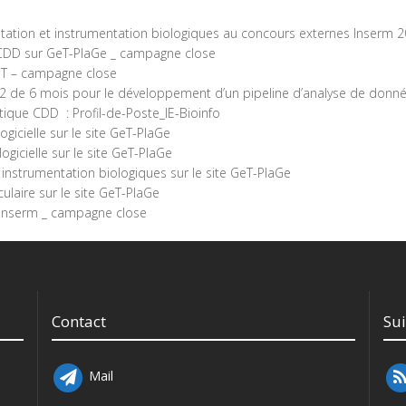
tation
et instrumentation biologiques
au concours externes Inserm 2
 CDD sur GeT-PlaGe _ campagne close
GeT – campagne close
2 de 6 mois pour le développement d’un pipeline d’analyse de donné
tique CDD : Profil-de-Poste_IE-Bioinfo
ogicielle sur le site GeT-PlaGe
ogicielle sur le site GeT-PlaGe
 instrumentation biologiques sur le site GeT-PlaGe
ulaire sur le site GeT-PlaGe
é Inserm _ campagne close
Contact
Su
Mail