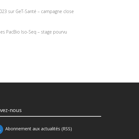
023 sur GeT-Santé – campagne close
es PacBio Iso-Seq – stage pourvu
ivez-nous
Abonnement aux actualités (RSS)