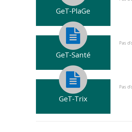
GeT-PlaGe
Pas d’
GeT-Santé
Pas d’
GeT-Trix