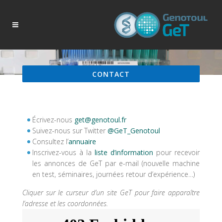
CONTACT
Écrivez-nous
get@genotoul.fr
Suivez-nous sur Twitter
@GeT_Genotoul
Consultez l’
annuaire
Inscrivez-vous à la
liste d’information
pour recevoir
les annonces de GeT par e-mail (nouvelle machine
en test, séminaires, journées retour d’expérience…)
Cliquer sur le curseur d’un site GeT pour faire apparaître
l’adresse et les coordonnées.