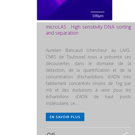
microLAS : High sensitivity DNA sorting
and separation
Aurelien Bancaud (chercheur au LAAS-
CNRS de Toulouse) nous a présenté ses
découvertes dans le domaine de la
détection, de la quantification et de la
concentration d'échantillons d'ADN très
faiblement concentrés (moins de 1ng par
ml) et des évolutions à venir pour les
échantillons d'ADN de haut poids
moléculaire, ce...
EN SAVOIR PLUS