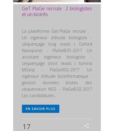
GeT PlaGe recrute : 2 biologistes
et un bioinfo
La plateforme Get-PlaGe recrute :
Un ingénieur d'étude biologiste -
séquençage long reads ( Oxford
Nanopore) - PlaGeIE01-2017 Un
assistant ingénieur biologiste -
séquençage short reads ( Ilumina
MiSeq) - PlaGeAI02-2017 Un
ingénieur d'étude bioinformatique -
gestion données brutes des
séquenceurs NGS - PlaGeIE02-2017
Les candidatures...
EN SAVOIR PLUS
17