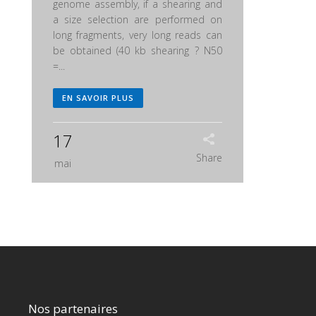
genome assembly, if a shearing and
a size selection are performed on
long fragments, very long reads can
be obtained (40 kb shearing ? N50
=...
EN SAVOIR PLUS
17
Share
mai
Nos partenaires