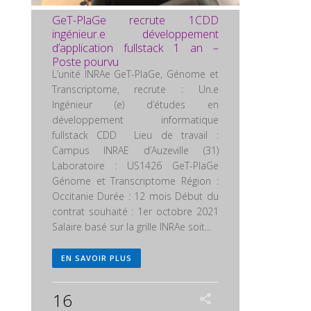
GeT-PlaGe recrute 1CDD
ingénieur.e développement
d’application fullstack 1 an –
Poste pourvu
L’unité INRAe GeT-PlaGe, Génome et
Transcriptome, recrute : Un.e
Ingénieur (e) d’études en
développement informatique
fullstack CDD Lieu de travail :
Campus INRAE d’Auzeville (31)
Laboratoire : US1426 GeT-PlaGe
Génome et Transcriptome Région :
Occitanie Durée : 12 mois Début du
contrat souhaité : 1er octobre 2021
Salaire basé sur la grille INRAe soit...
EN SAVOIR PLUS
16