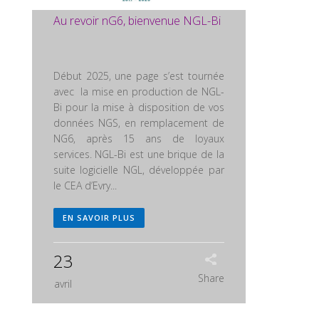
Au revoir nG6, bienvenue NGL-Bi
Début 2025, une page s’est tournée
avec la mise en production de NGL-
Bi pour la mise à disposition de vos
données NGS, en remplacement de
NG6, après 15 ans de loyaux
services. NGL-Bi est une brique de la
suite logicielle NGL, développée par
le CEA d’Evry...
EN SAVOIR PLUS
23
Share
avril