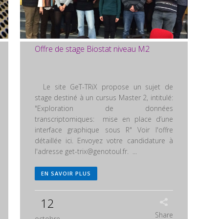
Offre de stage Biostat niveau M2
Le site GeT-TRiX propose un sujet de
stage destiné à un cursus Master 2, intitulé:
"Exploration de données
transcriptomiques: mise en place d’une
interface graphique sous R" Voir l'offre
détaillée ici. Envoyez votre candidature à
l'adresse
get-trix@genotoul.fr
. ...
EN SAVOIR PLUS
12
Share
octobre