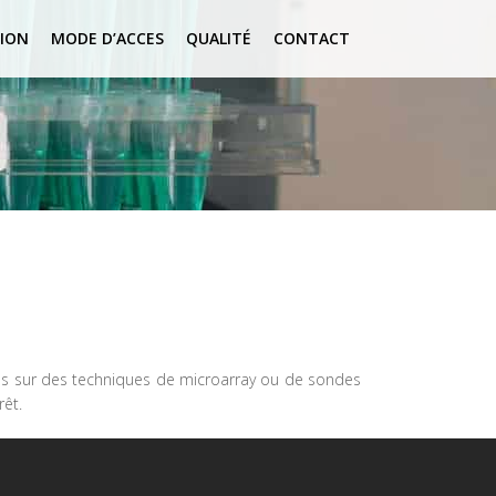
ION
MODE D’ACCES
QUALITÉ
CONTACT
ées sur des techniques de microarray ou de sondes
êt.