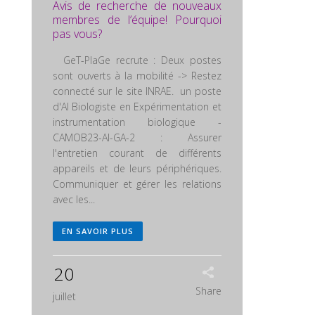
Avis de recherche de nouveaux
membres de l’équipe! Pourquoi
pas vous?
GeT-PlaGe recrute : Deux postes
sont ouverts à la mobilité -> Restez
connecté sur le site INRAE. un poste
d'AI Biologiste en Expérimentation et
instrumentation biologique -
CAMOB23-AI-GA-2 : Assurer
l'entretien courant de différents
appareils et de leurs périphériques.
Communiquer et gérer les relations
avec les...
EN SAVOIR PLUS
20
Share
juillet