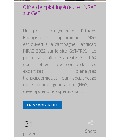
Offre d’emploi Ingénieur.e INRAE
sur GeT
Un poste d'Ingénieur.e d’Etudes
Biologiste transcriptomique – NGS
est ouvert à la campagne Handicap
INRAE 2022 sur le site GeT-TRiX. Le
poste sera affecté au site GeT-TRiX
dans l’objectif de consolider les
expertises d'analyses
transciptomiques par séquençage
de seconde génération (NGS) et
développer une expertise sur...
EN SAVOIR PLUS
31
Share
janvier