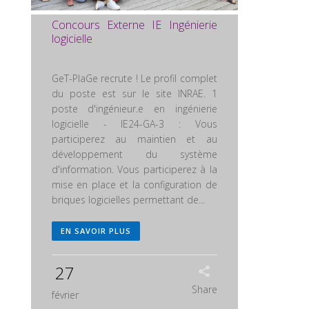
Concours Externe IE Ingénierie
logicielle
GeT-PlaGe recrute ! Le profil complet
du poste est sur le site INRAE. 1
poste d'ingénieur.e en ingénierie
logicielle - IE24-GA-3 : Vous
participerez au maintien et au
développement du système
d'information. Vous participerez à la
mise en place et la configuration de
briques logicielles permettant de...
EN SAVOIR PLUS
27
Share
février