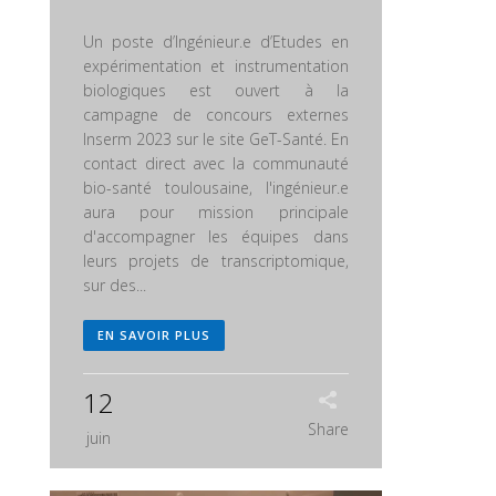
Un poste d’Ingénieur.e d’Etudes en
expérimentation et instrumentation
biologiques est ouvert à la
campagne de concours externes
Inserm 2023 sur le site GeT-Santé. En
contact direct avec la communauté
bio-santé toulousaine, l'ingénieur.e
aura pour mission principale
d'accompagner les équipes dans
leurs projets de transcriptomique,
sur des...
EN SAVOIR PLUS
12
Share
juin