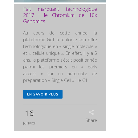
Fait marquant technologique
2017 : le Chromium de 10x
Genomics
Au cours de cette année, la
plateforme GeT a renforcé son offre
technologique en « single molecule »
et « cellule unique ». En effet, il y a 5
ans, la plateforme s’était positionnée
parmi les premiers en « early
access » sur un automate de
préparation « Single Cell » : le C1...
EN SAVOIR PLUS
16
Share
janvier