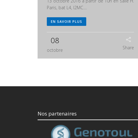
13 octobre 2016 à partir de 10h en salle H.
Paris, bat L4, I2MC....
EN SAVOIR PLUS
08
Share
octobre
Nos partenaires