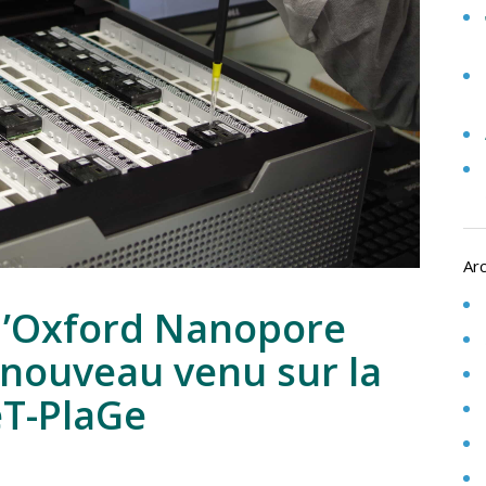
Ar
’Oxford Nanopore
 nouveau venu sur la
eT-PlaGe