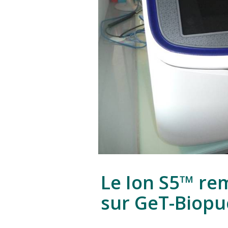
Le Ion S5™ re
sur GeT-Biopu