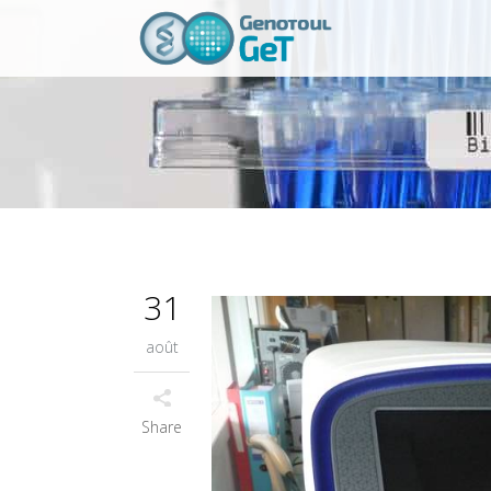
31
août
Share