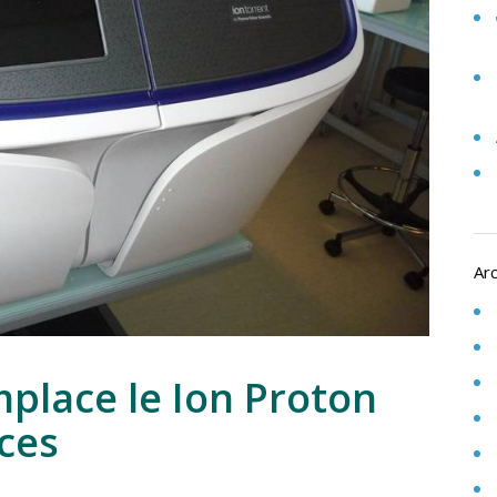
Ar
mplace le Ion Proton
ces