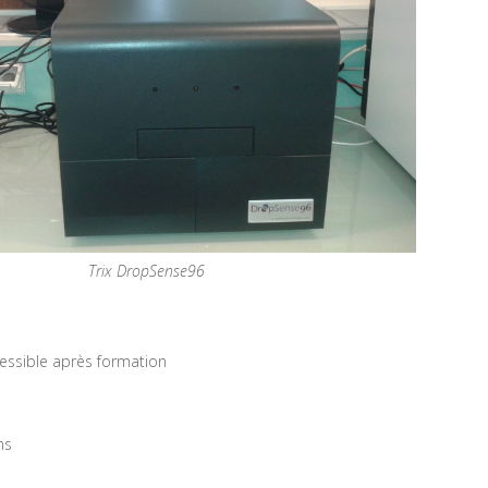
Trix DropSense96
essible après formation
ns