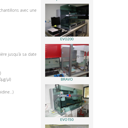
hantillons avec une
EVO200
sière jusqu’à sa date
)
µg/µl)
BRAVO
nidine…)
EVO150