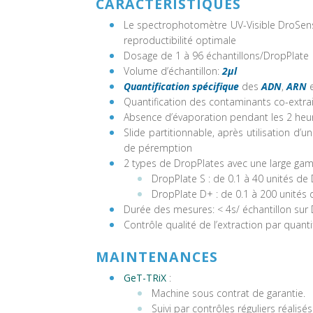
CARACTÉRISTIQUES
Le spectrophotomètre UV-Visible DroSens
reproductibilité optimale
Dosage de 1 à 96 échantillons/DropPlate
Volume d’échantillon:
2µl
Quantification spécifique
des
ADN
,
ARN
Quantification des contaminants co-extrait
Absence d’évaporation pendant les 2 heur
Slide partitionnable, après utilisation d’u
de péremption
2 types de DropPlates avec une large gamm
DropPlate S : de 0.1 à 40 unités de 
DropPlate D+ : de 0.1 à 200 unités 
Durée des mesures: < 4s/ échantillon sur 
Contrôle qualité de l’extraction par quant
MAINTENANCES
GeT-TRiX
:
Machine sous contrat de garantie.
Suivi par contrôles réguliers réalis