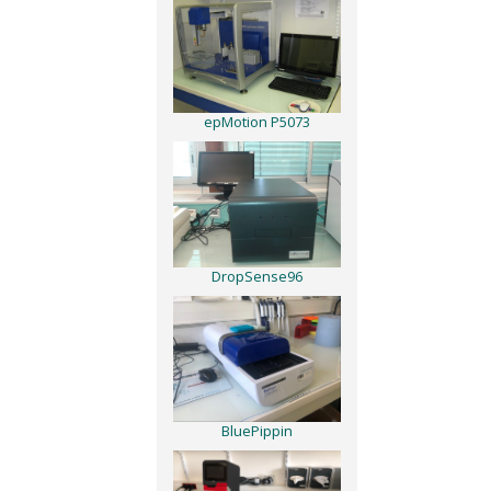
epMotion P5073
DropSense96
BluePippin