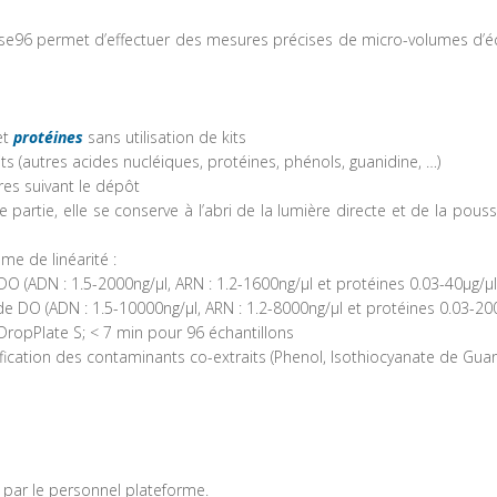
e96 permet d’effectuer des mesures précises de micro-volumes d’éc
et
protéines
sans utilisation de kits
s (autres acides nucléiques, protéines, phénols, guanidine, …)
es suivant le dépôt
ne partie, elle se conserve à l’abri de la lumière directe et de la pous
e de linéarité :
DO (ADN : 1.5-2000ng/µl, ARN : 1.2-1600ng/µl et protéines 0.03-40µg/µl
de DO (ADN : 1.5-10000ng/µl, ARN : 1.2-8000ng/µl et protéines 0.03-200
DropPlate S; < 7 min pour 96 échantillons
ification des contaminants co-extraits (Phenol, Isothiocyanate de Gua
és par le personnel plateforme.