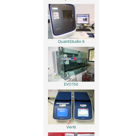
QuantStudio 6
EVO150
Veriti