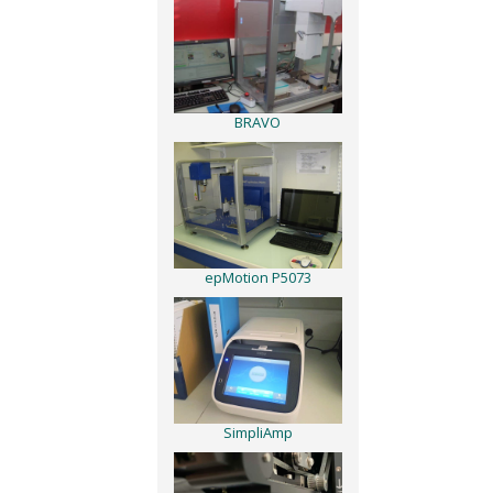
BRAVO
epMotion P5073
SimpliAmp