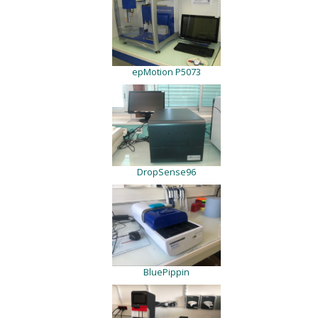
epMotion P5073
DropSense96
BluePippin