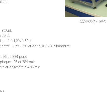
illons
Eppendorf – epMo
1 à 50µL
à 50 µL
L, et 1 à 1,2% à 50µL
 entre 15 et 35°C et de 55 à 75 % d’humidité
t 96 ou 384 puits
 plaques 96 et 384 puits
/min et descente à 4°C/min
nce