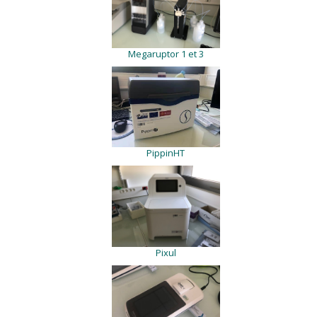
Megaruptor 1 et 3
PippinHT
Pixul