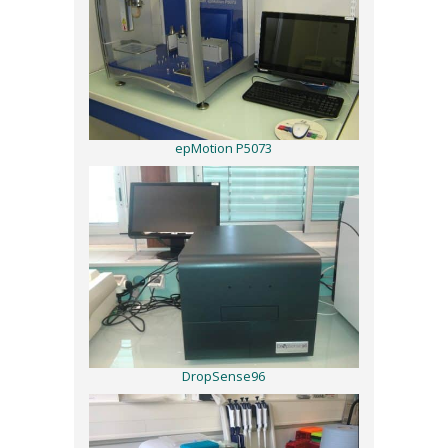
epMotion P5073
DropSense96