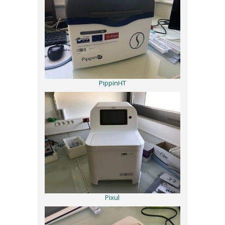
PippinHT
Pixul