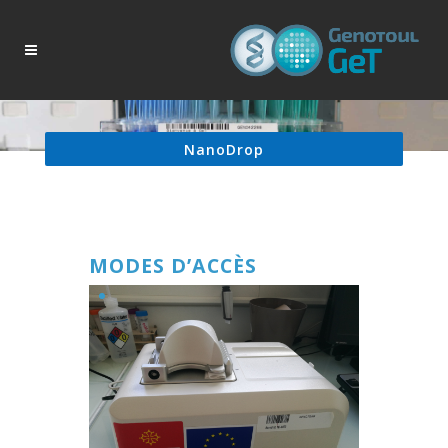
NanoDrop
MODES D’ACCÈS