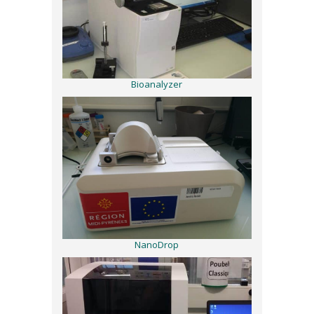
Bioanalyzer
NanoDrop