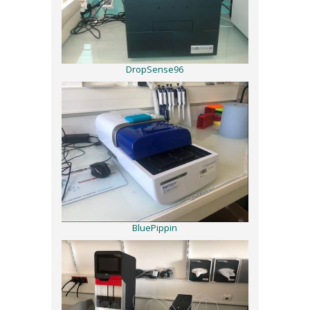
DropSense96
BluePippin