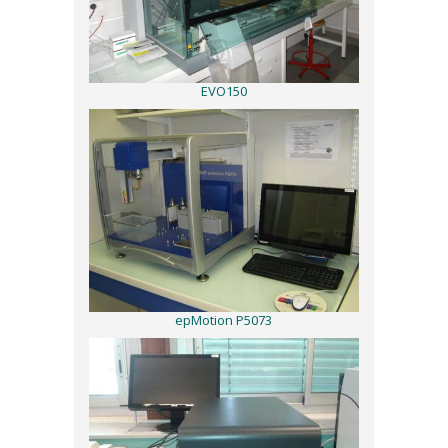
EVO150
epMotion P5073