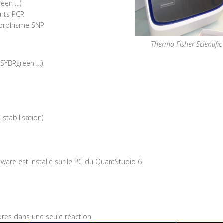
reen …)
ents PCR
morphisme SNP
Thermo Fisher Scientifi
 SYBRgreen …)
stabilisation)
tware est installé sur le PC du QuantStudio 6
hores dans une seule réaction