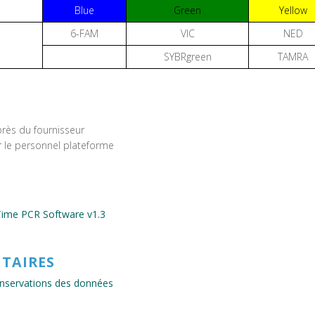
Blue
Green
Yellow
6-FAM
VIC
NED
SYBRgreen
TAMRA
rès du fournisseur
 le personnel plateforme
Time PCR Software v1.3
TAIRES
conservations des données