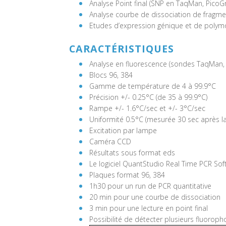
Analyse Point final (SNP en TaqMan, PicoG
Analyse courbe de dissociation de fragm
Etudes d’expression génique et de poly
CARACTÉRISTIQUES
Analyse en fluorescence (sondes TaqMan,
Blocs 96, 384
Gamme de température de 4 à 99.9°C
Précision +/- 0.25°C (de 35 à 99.9°C)
Rampe +/- 1.6°C/sec et +/- 3°C/sec
Uniformité 0.5°C (mesurée 30 sec après la 
Excitation par lampe
Caméra CCD
Résultats sous format eds
Le logiciel QuantStudio Real Time PCR Sof
Plaques format 96, 384
1h30 pour un run de PCR quantitative
20 min pour une courbe de dissociation
3 min pour une lecture en point final
Possibilité de détecter plusieurs fluorop