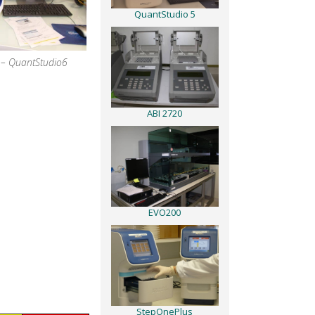
QuantStudio 5
c – QuantStudio6
ABI 2720
EVO200
StepOnePlus