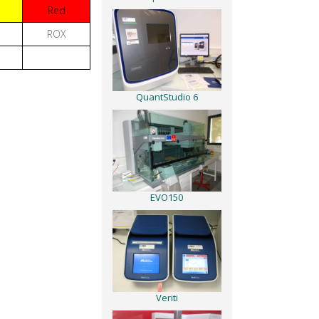
Red
ROX
QuantStudio 6
EVO150
Veriti