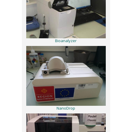
Bioanalyzer
NanoDrop