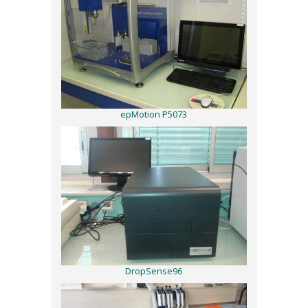
epMotion P5073
DropSense96