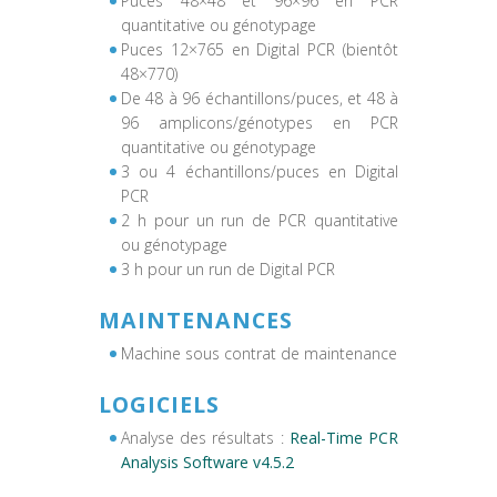
Puces 48×48 et 96×96 en PCR
quantitative ou génotypage
Puces 12×765 en Digital PCR (bientôt
48×770)
De 48 à 96 échantillons/puces, et 48 à
96 amplicons/génotypes en PCR
quantitative ou génotypage
3 ou 4 échantillons/puces en Digital
PCR
2 h pour un run de PCR quantitative
ou génotypage
3 h pour un run de Digital PCR
MAINTENANCES
Machine sous contrat de maintenance
LOGICIELS
Analyse des résultats :
Real-Time PCR
Analysis Software v4.5.2