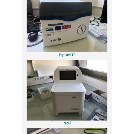
PippinHT
Pixul