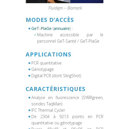
Fluidigm – Biomark
MODES D’ACCÈS
GeT-PlaGe
(
annuaire
) :
Machine accessible par le
personnel GeT-Santé / GeT-PlaGe
APPLICATIONS
PCR quantitative
Génotypage
Digital PCR (dont SlingShot)
CARACTÉRISTIQUES
Analyse en fluorescence (SYBRgreen,
sondes TaqMan)
IFC Thermal Cycler
De 2304 à 9213 points en PCR
quantitative ou génotypage