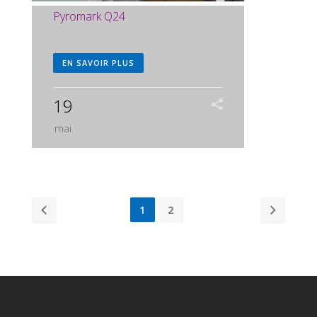
Pyromark Q24
EN SAVOIR PLUS
19
mai
1
2