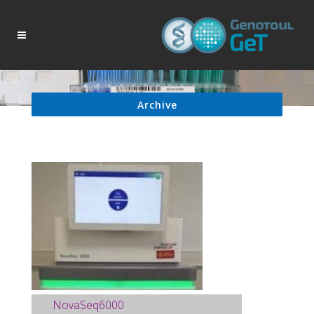
Archive
NovaSeq6000