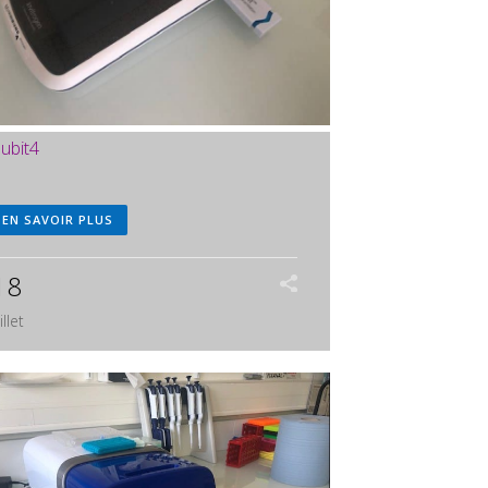
ubit4
EN SAVOIR PLUS
18
illet