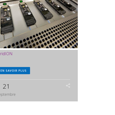
ridION
EN SAVOIR PLUS
21
eptembre