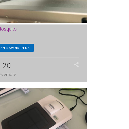
osquito
EN SAVOIR PLUS
20
écembre