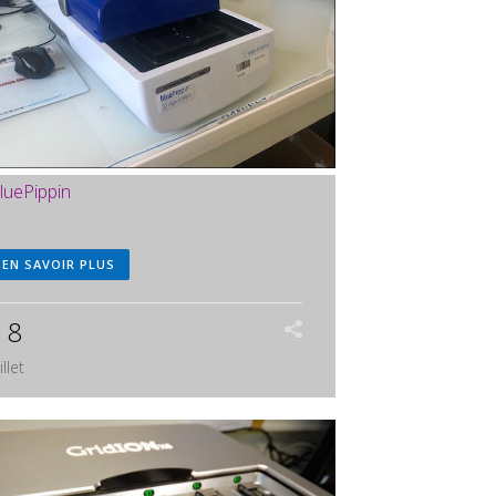
luePippin
EN SAVOIR PLUS
18
illet