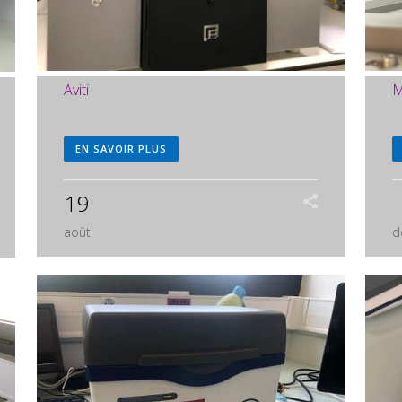
M
Aviti
EN SAVOIR PLUS
19
d
août