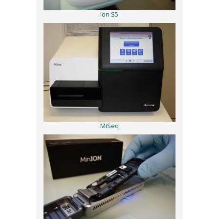
Ion S5
MiSeq