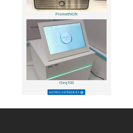
PromethION
iSeq100
AUTRES CATÉGORIES