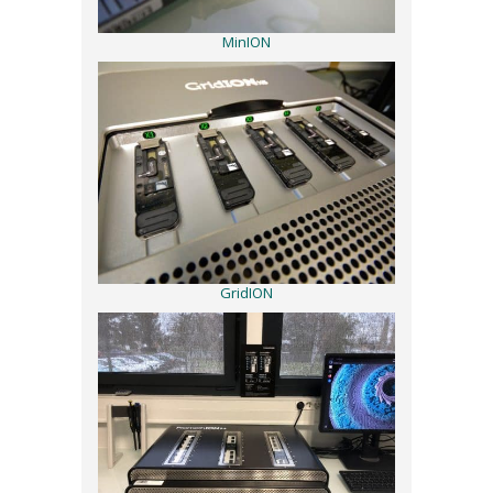
MinION
GridION