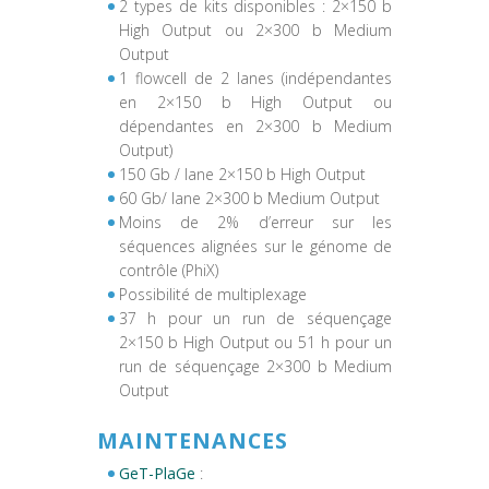
2 types de kits disponibles : 2×150 b
High Output ou 2×300 b Medium
Output
1 flowcell de 2 lanes (indépendantes
en 2×150 b High Output ou
dépendantes en 2×300 b Medium
Output)
150 Gb / lane 2×150 b High Output
60 Gb/ lane 2×300 b Medium Output
Moins de 2% d’erreur sur les
séquences alignées sur le génome de
contrôle (PhiX)
Possibilité de multiplexage
37 h pour un run de séquençage
2×150 b High Output ou 51 h pour un
run de séquençage 2×300 b Medium
Output
MAINTENANCES
GeT-PlaGe
: