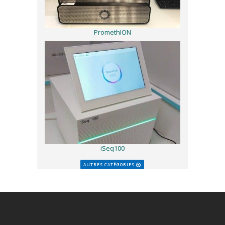
PromethION
iSeq100
AUTRES CATÉGORIES