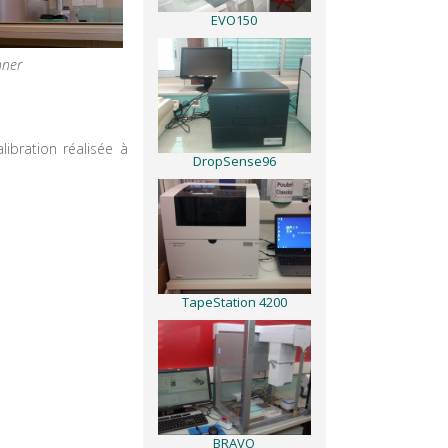
EVO150
nner
ibration réalisée à
DropSense96
TapeStation 4200
BRAVO