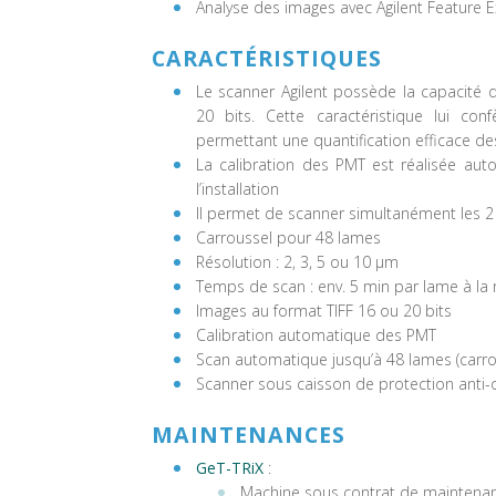
Analyse des images avec Agilent Feature E
CARACTÉRISTIQUES
Le scanner Agilent possède la capacité 
20 bits. Cette caractéristique lui c
permettant une quantification efficace des
La calibration des PMT est réalisée aut
l’installation
Il permet de scanner simultanément les 2 
Carroussel pour 48 lames
Résolution : 2, 3, 5 ou 10 µm
Temps de scan : env. 5 min par lame à la
Images au format TIFF 16 ou 20 bits
Calibration automatique des PMT
Scan automatique jusqu’à 48 lames (carro
Scanner sous caisson de protection anti
MAINTENANCES
GeT-TRiX
:
Machine sous contrat de maintena