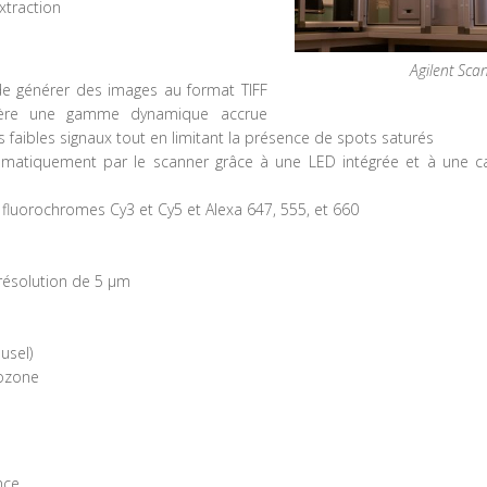
xtraction
Agilent Sca
de générer des images au format TIFF
onfère une gamme dynamique accrue
 faibles signaux tout en limitant la présence de spots saturés
omatiquement par le scanner grâce à une LED intégrée et à une cal
fluorochromes Cy3 et Cy5 et Alexa 647, 555, et 660
 résolution de 5 µm
usel)
-ozone
nce